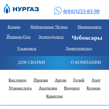
8(843)253-03-90
Казань
Набережные Челны
Нижнекамск
Йошкар-Ола
Зеленодольск
Чебоксары
Ульяновск
Димитровград
ДЛЯ СВАРКИ
О КОМПАНИИ
Кислород
Пропан
Аргон
Гелий
Азот
Углекислота
Ацетилен
Водород
Ксенон
Криптон