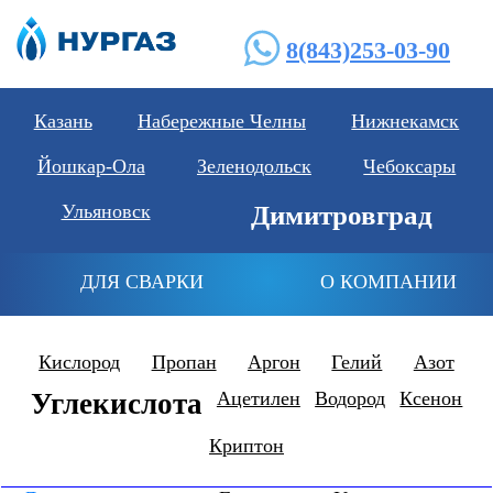
8(843)253-03-90
Казань
Набережные Челны
Нижнекамск
Йошкар-Ола
Зеленодольск
Чебоксары
Ульяновск
Димитровград
ДЛЯ СВАРКИ
О КОМПАНИИ
Кислород
Пропан
Аргон
Гелий
Азот
Углекислота
Ацетилен
Водород
Ксенон
Криптон