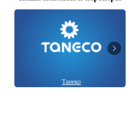
Танеко