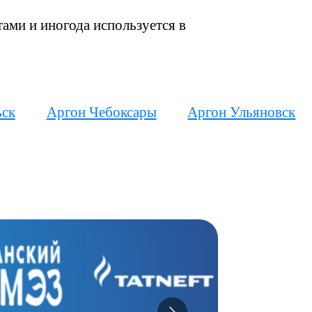
тами и иногода используется в
ьск
Аргон Чебоксары
Аргон Ульяновск