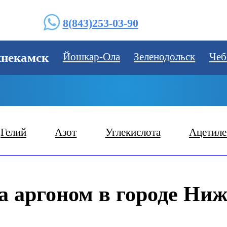
8(843)253-03-90
некамск
Йошкар-Ола
Зеленодольск
Чеб
Гелий
Азот
Углекислота
Ацетиле
а аргоном в городе Ни