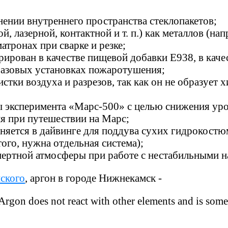
нении внутреннего пространства стеклопакетов;
й, лазерной, контактной и т. п.) как металлов (нап
атронах при сварке и резке;
рован в качестве пищевой добавки E938, в качес
 газовых установках пожаротушения;
истки воздуха и разрезов, так как он не образует
ры эксперимента «Марс-500» с целью снижения ур
ля при путешествии на Марс;
няется в дайвинге для поддува сухих гидрокостюм
того, нужна отдельная система);
нертной атмосферы при работе с нестабильными н
ского
, аргон в городе Нижнекамск -
. Argon does not react with other elements and is some