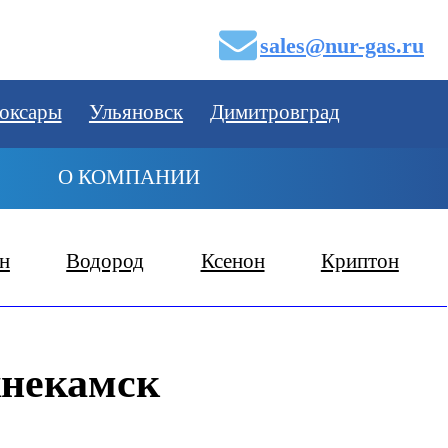
sales@nur-gas.ru
оксары
Ульяновск
Димитровград
О КОМПАНИИ
н
Водород
Ксенон
Криптон
жнекамск