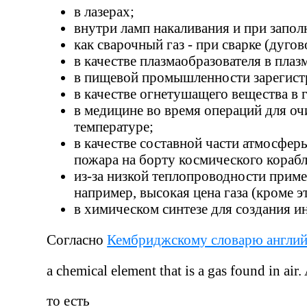
в лазерах;
внутри ламп накаливания и при запол
как сварочный газ - при сварке (дугово
в качестве плазмаобразователя в плазм
в пищевой промышленности зарегистри
в качестве огнетушащего вещества в
в медицине во время операций для оч
температуре;
в качестве составной части атмосфе
пожара на борту космического кораб
из-за низкой теплопроводности приме
например, высокая цена газа (кроме э
в химическом синтезе для создания и
Согласно
Кембриджскому словарю англий
a chemical element that is a gas found in air
то есть