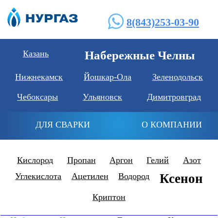
8(843)253-03-90
Казань
Набережные Челны
Нижнекамск
Йошкар-Ола
Зеленодольск
Чебоксары
Ульяновск
Димитровград
ДЛЯ СВАРКИ
О КОМПАНИИ
Кислород
Пропан
Аргон
Гелий
Азот
Углекислота
Ацетилен
Водород
Ксенон
Криптон