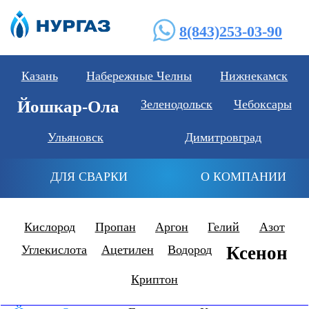
8(843)253-03-90
Казань
Набережные Челны
Нижнекамск
Йошкар-Ола
Зеленодольск
Чебоксары
Ульяновск
Димитровград
ДЛЯ СВАРКИ
О КОМПАНИИ
Кислород
Пропан
Аргон
Гелий
Азот
Углекислота
Ацетилен
Водород
Ксенон
Криптон